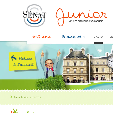
6-12 ans
13 ans et +
L'ACTU
LE
Sénat Junior
/ L'ACTU