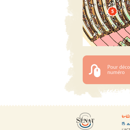
6-1
13 
L'AC