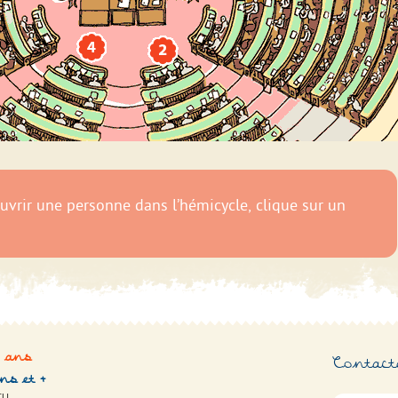
2 ans
Contact
ans et +
TU