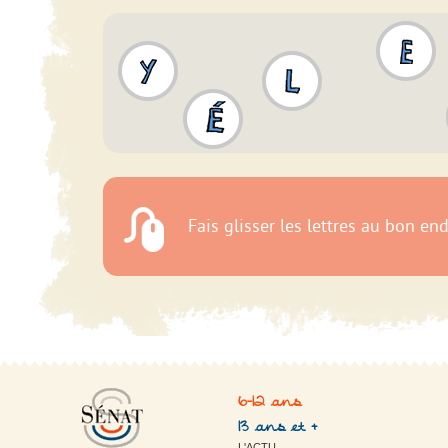
6-12 ans
13 ans et +
L'ACTU