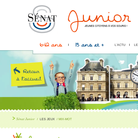
6-12 ans
13 ans et +
L'ACTU
LE
Sénat Junior
/
LES JEUX
/ MIX-MOT