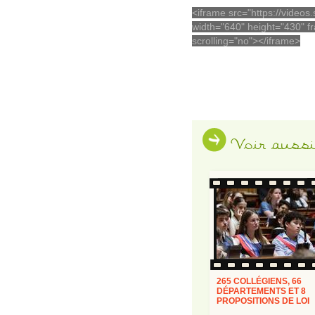
<iframe src="https://video
width="640" height="430" fr
scrolling="no"></iframe>
Voir aussi
265 COLLÉGIENS, 66
DÉPARTEMENTS ET 8
PROPOSITIONS DE LOI