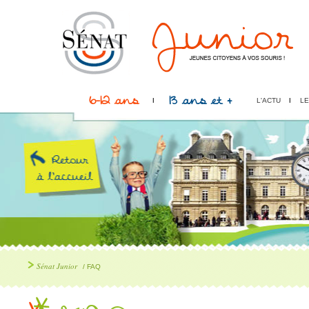
6-12 ans
13 ans et +
L'ACTU
LE
Sénat Junior
/ FAQ