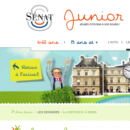
6-12 ans
13 ans et +
L'ACTU
LE
Sénat Junior
/
LES DOSSIERS
/ LA CDP/COP21 À PARIS