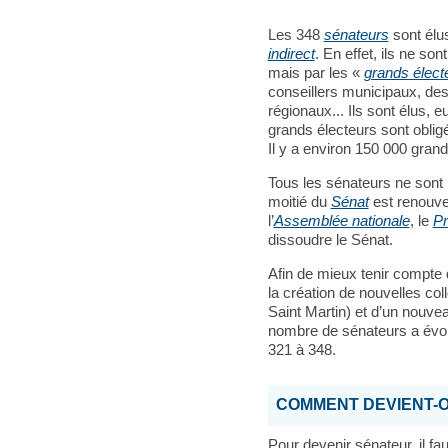
Les 348
sénateurs
sont élu
indirect
. En effet, ils ne so
mais par les «
grands élect
conseillers municipaux, des
régionaux... Ils sont élus, 
grands électeurs sont obligé
Il y a environ 150 000 gran
Tous les sénateurs ne sont 
moitié du
Sénat
est renouvel
l’
Assemblée nationale
, le
Pr
dissoudre le Sénat.
Afin de mieux tenir compte 
la création de nouvelles col
Saint Martin) et d’un nouve
nombre de sénateurs a évolu
321 à 348.
COMMENT DEVIENT-O
Pour devenir sénateur, il faut