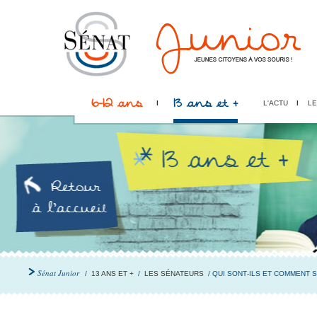
6-12 ans
13 ans et +
L'ACTU
LE
Sénat Junior
/
13 ANS ET +
/
LES SÉNATEURS
/ QUI SONT‐ILS ET COMMENT S