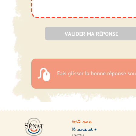
6-12 ans
13 ans et +
L'ACTU