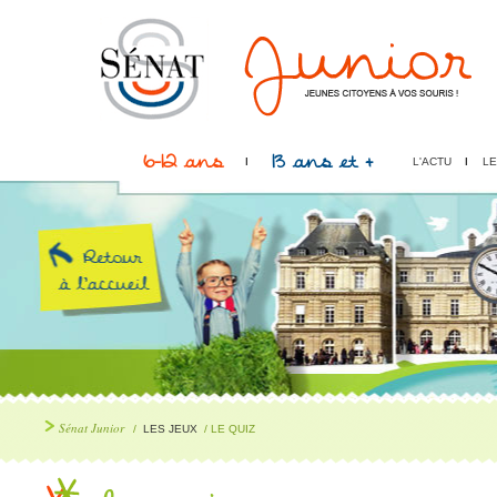
6-12 ans
13 ans et +
L'ACTU
LE
Sénat Junior
/
LES JEUX
/ LE QUIZ