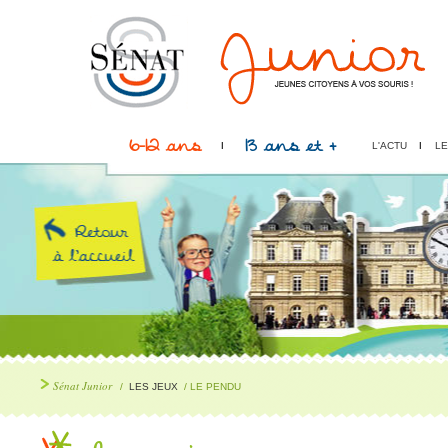
6-12 ans
13 ans et +
L'ACTU
LE
Sénat Junior
/
LES JEUX
/ LE PENDU