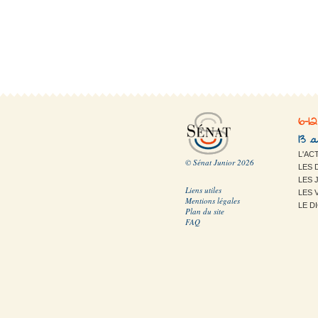
6-1
13 
L'AC
© Sénat Junior 2026
LES 
LES 
Liens utiles
LES 
Mentions légales
LE D
Plan du site
FAQ