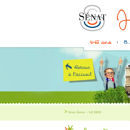
6-12 ans
13
Sénat Junior
/ LE DICO