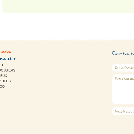
2 ans
Contact
ans et +
TU
DOSSIERS
JEUX
VIDÉOS
ICO