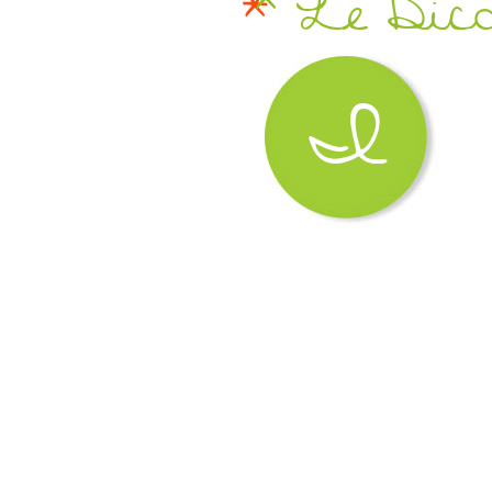
Le Dic
I