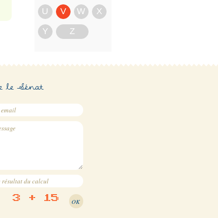
U
V
W
X
Y
Z
e le Sénat