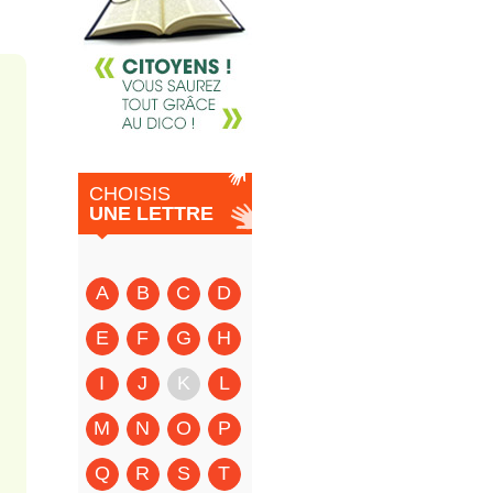
CHOISIS
UNE LETTRE
A
B
C
D
E
F
G
H
I
J
K
L
M
N
O
P
Q
R
S
T