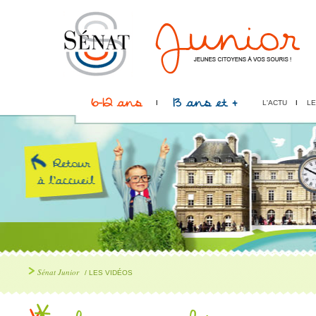
6-12 ans
13 ans et +
L'ACTU
LE
Sénat Junior
/ LES VIDÉOS