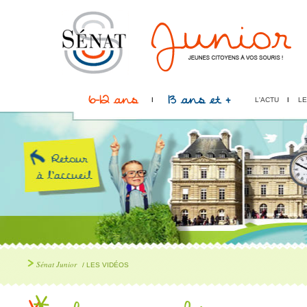
6-12 ans
13 ans et +
L'ACTU
LE
Sénat Junior
/ LES VIDÉOS