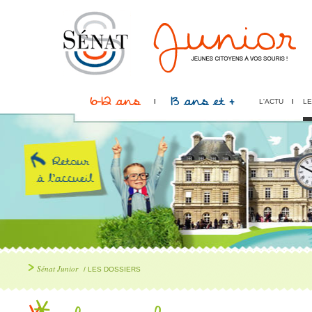
6-12 ans
13 ans et +
L'ACTU
LE
Sénat Junior
/ LES DOSSIERS