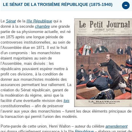
LE SÉNAT DE LA TROISIÈME RÉPUBLIQUE (1875-1940)
Le
Sénat
de la
IIIe République
qui a
donné à la seconde
chambre
une grande
partie de sa physionomie actuelle, est né
en 1875 après une longue période de
controverses institutionnelles, au sein de
l’Assemblée élue en 1871. Il est le fruit
d’un compromis : les monarchistes
étaient majoritaires au sein de
l’Assemblée, mais divisés : les
républicains pouvaient espérer mettre à
profit ces divisions, à la condition de
donner aux monarchistes modérés des
assurances permettant leur ralliement. La
création du Sénat républicain, garant de
la modération du régime, ainsi que la
facilité d’une éventuelle révision des
lois
constitutionnelles – afin de préserver
l’avenir aux yeux des monarchistes – furent les deux éléments principaux de
la transaction qui permit l’union des modérés.
Porte-parole de cette union, Henri Wallon – auteur du célèbre
amendement
qui donna officiellement naissance à la IIIe
République
– élabora un projet de