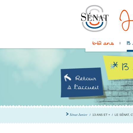
6-12 ans
13
Sénat Junior
/
13 ANS ET +
/
LE SÉNAT, C