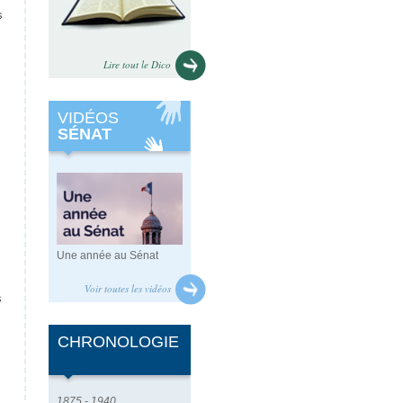
s
Lire tout le Dico
VIDÉOS
SÉNAT
Une année au Sénat
Voir toutes les vidéos
s
CHRONOLOGIE
1875 - 1940