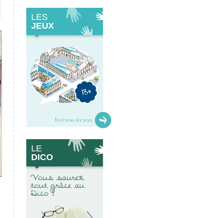
LES
JEUX
Voir tous les jeux
LE
DICO
Vous saurez
tout grâce au
Dico !