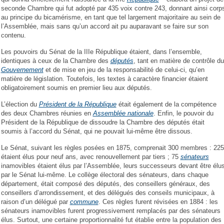
seconde Chambre qui fut adopté par 435 voix contre 243, donnant ainsi corp
au principe du bicamérisme, en tant que tel largement majoritaire au sein de
l’Assemblée, mais sans qu’un accord ait pu auparavant se faire sur son
contenu.
Les pouvoirs du Sénat de la IIIe République étaient, dans l’ensemble,
identiques à ceux de la Chambre des
députés
, tant en matière de contrôle du
Gouvernement
et de mise en jeu de la responsabilité de celui-ci, qu’en
matière de législation. Toutefois, les textes à caractère financier étaient
obligatoirement soumis en premier lieu aux députés.
L’élection du
Président de la République
était également de la compétence
des deux Chambres réunies en
Assemblée nationale
. Enfin, le pouvoir du
Président de la République de dissoudre la Chambre des députés était
soumis à l’accord du Sénat, qui ne pouvait lui-même être dissous.
Le Sénat, suivant les règles posées en 1875, comprenait 300 membres : 225
étaient élus pour neuf ans, avec renouvellement par tiers ; 75
sénateurs
inamovibles étaient élus par l’Assemblée, leurs successeurs devant être élu
par le Sénat lui-même. Le collège électoral des sénateurs, dans chaque
département, était composé des députés, des conseillers généraux, des
conseillers d’arrondissement, et des délégués des conseils municipaux, à
raison d’un délégué par
commune
. Ces règles furent révisées en 1884 : les
sénateurs inamovibles furent progressivement remplacés par des sénateurs
élus. Surtout, une certaine proportionnalité fut établie entre la population des