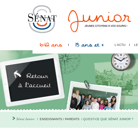
6-12 ans
13 ans et +
L'ACTU
LE
Sénat Junior
/
ENSEIGNANTS / PARENTS
/ QU’EST-CE QUE SÉNAT JUNIOR ?