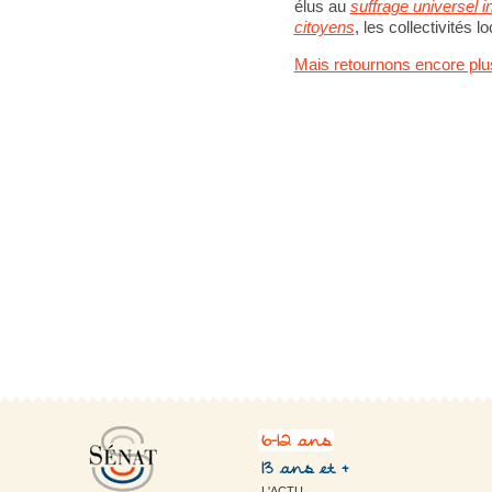
élus au
suffrage universel i
citoyens
, les collectivités l
Mais retournons encore plus
6-12 ans
13 ans et +
L'ACTU