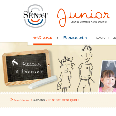
6-12 ans
13 ans et +
L'ACTU
LE
Sénat Junior
/
6-12 ANS
/ LE SÉNAT, C'EST QUOI ?