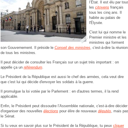
l’État. Il est élu par tou
les
citoyens
français
tous les cinq ans. Il
habite au palais de
l'Élysée.
C'est lui qui nomme le
Premier ministre et les
ministres qui forment
son Gouvernement. Il préside le
Conseil des ministres
, c'est-à-dire la réunion
de tous les ministres.
Il peut décider de consulter les Français sur un sujet très important : on
appelle ça un
référendum
.
Le Président de la République est aussi le chef des armées, cela veut dire
que c'est lui qui décide d'envoyer les soldats à la guerre.
Il promulgue la loi votée par le Parlement : en d'autres termes, il la rend
applicable.
Enfin, le Président peut dissoudre l’Assemblée nationale, c'est-à-dire décider
d'organiser des nouvelles
élections
pour élire de nouveaux
députés
, mais pa
le Sénat.
Si tu veux en savoir plus sur le Président de la République, tu peux
cliquer