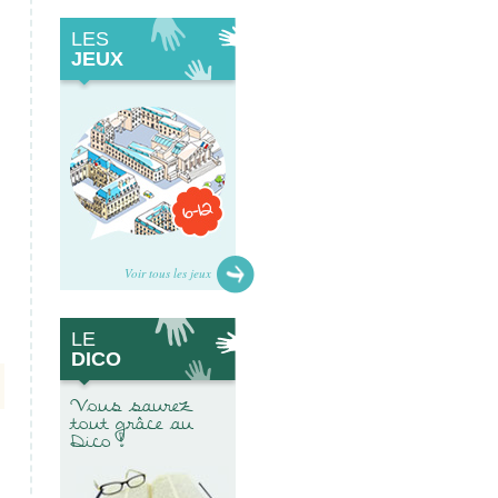
LES
JEUX
Voir tous les jeux
LE
DICO
Vous saurez
tout grâce au
Dico !