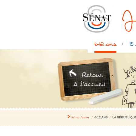
6-12 ans
13
Sénat Junior
/
6-12 ANS
/
LA RÉPUBLIQU