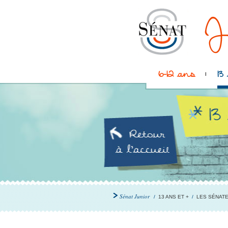
6-12 ans
13
Sénat Junior
/
13 ANS ET +
/
LES SÉNAT