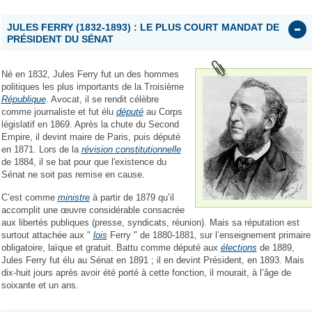
JULES FERRY (1832-1893) : LE PLUS COURT MANDAT DE
PRÉSIDENT DU SÉNAT
Né en 1832, Jules Ferry fut un des hommes
politiques les plus importants de la Troisième
République
. Avocat, il se rendit célèbre
comme journaliste et fut élu
député
au Corps
législatif en 1869. Après la chute du Second
Empire, il devint maire de Paris, puis député
en 1871. Lors de la
révision constitutionnelle
de 1884, il se bat pour que l'existence du
Sénat ne soit pas remise en cause.
C’est comme
ministre
à partir de 1879 qu’il
accomplit une œuvre considérable consacrée
aux libertés publiques (presse, syndicats, réunion). Mais sa réputation est
surtout attachée aux "
lois
Ferry " de 1880-1881, sur l’enseignement primaire
obligatoire, laïque et gratuit. Battu comme député aux
élections
de 1889,
Jules Ferry fut élu au Sénat en 1891 ; il en devint Président, en 1893. Mais
dix-huit jours après avoir été porté à cette fonction, il mourait, à l’âge de
soixante et un ans.