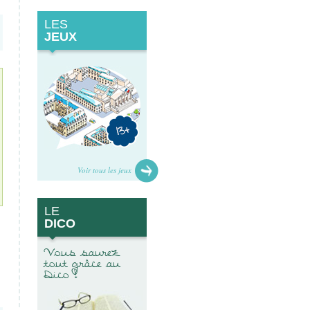
LES
JEUX
Voir tous les jeux
LE
DICO
Vous saurez
tout grâce au
Dico !