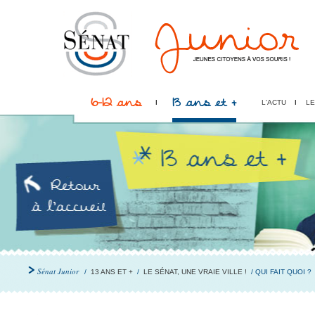
6-12 ans
13 ans et +
L'ACTU
LE
Sénat Junior
/
13 ANS ET +
/
LE SÉNAT, UNE VRAIE VILLE !
/ QUI FAIT QUOI ?