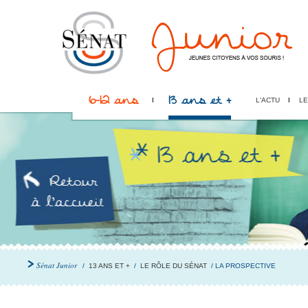
6-12 ans
13 ans et +
L'ACTU
LE
Sénat Junior
/
13 ANS ET +
/
LE RÔLE DU SÉNAT
/ LA PROSPECTIVE