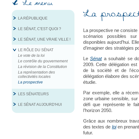
Le menu
La prospect
LA RÉPUBLIQUE
LE SÉNAT, C'EST QUOI ?
La prospective ne consiste 
scénarios possibles su
LE SÉNAT, UNE VRAIE VILLE !
disponibles aujourd’hui. Ell
d’imaginer des stratégies pou
LE RÔLE DU SÉNAT
Le vote de la loi
Le
Sénat
a souhaité se dot
Le contrôle du gouvernement
2009. Cette délégation est
La révision de la Constitution
de la société et de l'éc
La représentation des
délégation élabore des scéna
collectivités locales
étudie.
La prospective
Par exemple, elle a récemm
LES SÉNATEURS
zone urbaine sensible, sur 
défi que représente le fai
LE SÉNAT AUJOURD'HUI
l’horizon 2050.
Grâce aux nombreux travau
des textes de
loi
en prenant 
futur.