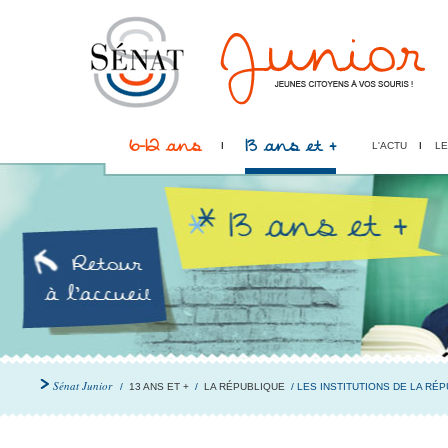
6-12 ans
13 ans et +
L'ACTU
LE
Sénat Junior
/
13 ANS ET +
/
LA RÉPUBLIQUE
/ LES INSTITUTIONS DE LA RÉ